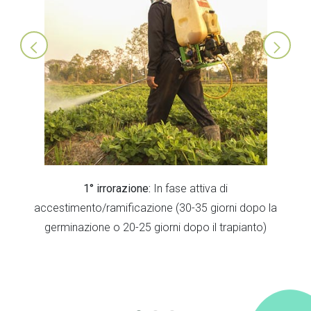
 in
1° irrorazione:
In fase attiva di
2°
uò
accestimento/ramificazione (30-35 giorni dopo la
o,
germinazione o 20-25 giorni dopo il trapianto)
to.
taci