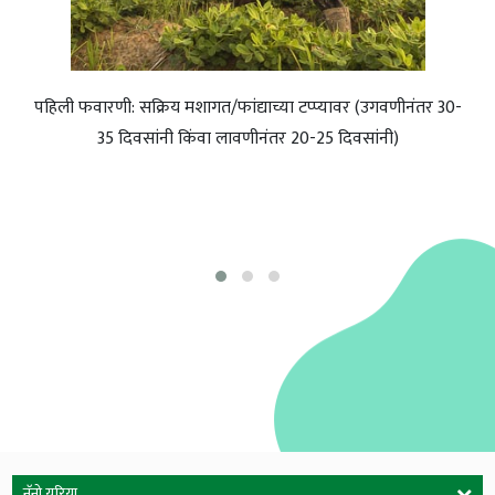
ला
पहिली फवारणी: सक्रिय मशागत/फांद्याच्या टप्प्यावर (उगवणीनंतर 30-
दु
आणि
35 दिवसांनी किंवा लावणीनंतर 20-25 दिवसांनी)
फुल
मी
ी
नॅनो युरिया