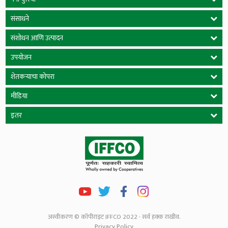
संसाधने
संशोधन आणि उत्पादन
उपयोजन
शेतकऱ्याचा कोपरा
मीडिया
इतर
अस्वीकरण © कॉपीराइट IFFCO 2022 · सर्व हक्क राखीव.
Privacy Policy