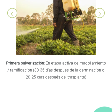
3
Primera pulverización:
En etapa activa de macollamiento
rea
/ ramificación (30-35 días después de la germinación o
pul
20-25 días después del trasplante)
co
de
ta: