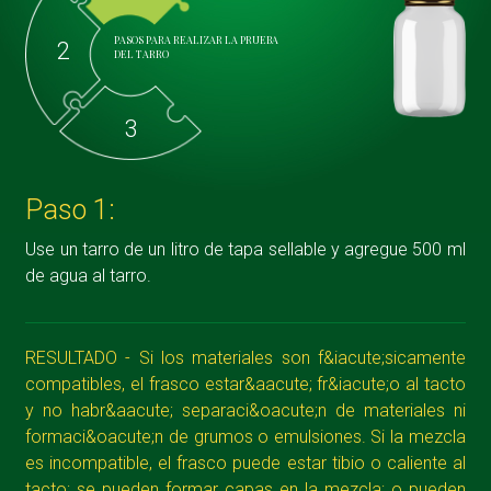
PASOS PARA REALIZAR LA PRUEBA
2
DEL TARRO
3
Paso 1:
Use un tarro de un litro de tapa sellable y agregue 500 ml
de agua al tarro.
RESULTADO - Si los materiales son f&iacute;sicamente
compatibles, el frasco estar&aacute; fr&iacute;o al tacto
y no habr&aacute; separaci&oacute;n de materiales ni
formaci&oacute;n de grumos o emulsiones. Si la mezcla
es incompatible, el frasco puede estar tibio o caliente al
tacto; se pueden formar capas en la mezcla; o pueden