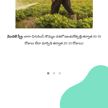
బట్టి
మొదటి స్ప్రే:
బాగా చిగురించే /కొమ్మల దశలో (అంకురోత్పత్తి తర్వాత 30-35
2వ
రేల
రోజులు లేదా మార్పిడి తర్వాత 20-25 రోజులు)
తర
ారం
ేసి