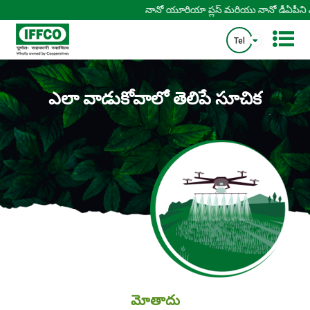
నానో యూరియా ప్లస్ మరియు నానో డీఏపీని ఎల
Tel
ఎలా వాడుకోవాలో తెలిపే సూచిక
మోతాదు