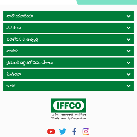
నానో యూరియా
వనరులు
పరిశోధన & ఉత్పత్తి
వాడకం
రైతులకి దగ్గరిలో సమావేశాలు
మీడియా
ఇతర