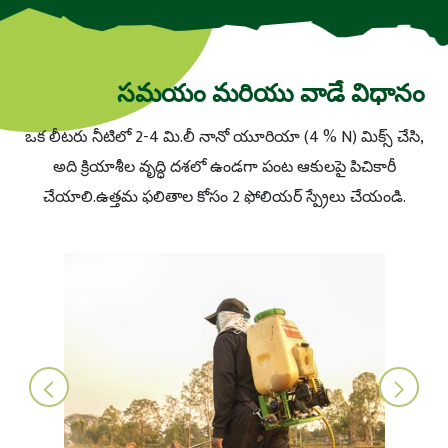
సమయం మరియు వాడే విధానం
ఒక లీటరు నీటిలో 2-4 మి.లీ నానో యూరియా (4 % N) మిక్స్ చేసి,
అది క్రియాశీల వృద్ధి దశలో ఉండగా పంట ఆకులపై పిచికారీ
చేయాలి.ఉత్తమ ఫలితాల కోసం 2 ఫోలియర్ స్ప్రేలు చేయండి.