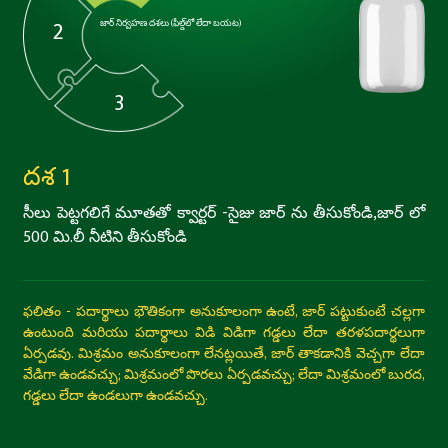
2
జార్ నిర్వహణ దశలు (ఫీల్డ్‌లో లేదా బయట)
3
దశ 1
సీలు పెట్టగలిగే మూతతో క్వార్టర్ -సైజు జార్ ను తీసుకోండి,జార్ లో
500 మి.లీ నీటిని తీసుకోండి
ఫలితం - పదార్థాలు భౌతికంగా అనుకూలంగా ఉంటే, జార్ పట్టుకుంటే చల్లగా
ఉంటుంది మరియు పదార్థాలు విడి విడిగా గడ్డలు లేదా తరళపదార్థలుగా
ఏర్పడవు. మిశ్రమం అనుకూలంగా లేనట్లయితే, జార్ తాకడానికి వెచ్చగా లేదా
వేడిగా ఉండవచ్చు; మిశ్రమంలో పొరలు ఏర్పడవచ్చు; లేదా మిశ్రమంలో బురద,
గడ్డలు లేదా ఉండలుగా ఉండవచ్చు.