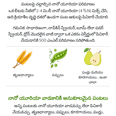
పంటలపై చల్లాల్సిన నానో యూరియా పరిమాణం
ఒక లీటరు నీటిలో 2-4 మి.లీ నానో యూరియా (4 % N) మిక్స్ చేసి,
అది క్రియాశీల వృద్ధి దశలో ఉండగా పంట ఆకులపై పిచికారీ చేయాలి.
గమనిక: సాధారణంగా, నాప్‌కిన్ స్ప్రేయర్, బూమ్ లేదా పవర్
స్ప్రేయర్, డ్రోన్ మొదలైన వాటి ద్వారా ఒక ఎకరం విస్తీర్ణంలో పిచికారీ
చేయడానికి 500 ఎంఎల్ పరిమాణం సరిపోతుంది.
పండ్లు మరియు
తృణధాన్యాలు
పప్పులు
కూరగాయలు... ఇంకా
చాలా
నానో యూరియా వాడకానికి అనుకూలమైన పంటలు
అన్ని పంటలకు నానో యూరియా వాడవచ్చు లేదా పిచికారీ
చేయవచ్చు. తృణధాన్యాలు, పప్పులు, కూరగాయలు, పండ్లు,