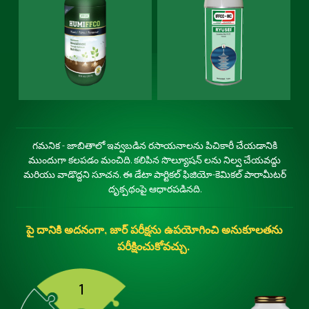
గమనిక - జాబితాలో ఇవ్వబడిన రసాయనాలను పిచికారీ చేయడానికి
ముందుగా కలపడం మంచిది. కలిపిన సొల్యూషన్ లను నిల్వ చేయవద్దు
మరియు వాడొద్దని సూచన. ఈ డేటా పార్టికల్ ఫిజియో-కెమికల్ పారామీటర్
దృక్పథంపై ఆధారపడినది.
పై దానికి అదనంగా, జార్ పరీక్షను ఉపయోగించి అనుకూలతను
పరీక్షించుకోవచ్చు.
1