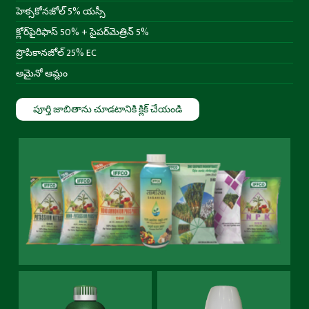
హెక్సకోనజోల్ 5% యస్సీ
క్లోర్‌పైరిఫాస్ 50% + సైపర్‌మెత్రిన్ 5%
ప్రొపికానజోల్ 25% EC
అమైనో ఆమ్లం
పూర్తి జాబితాను చూడటానికి క్లిక్ చేయండి