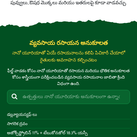
పువ్వులు, ఔషధ మొక్కలు మరియు ఇతరులపై కూడా వాడవచ్చు.
వ్యవసాయ రసాయన అనుకూలత
నానో యూరియాతో ఏయే రసాయనాలను కలిపి పిచికారీ చేయాలో
రైతులకు అవగాహన కల్పించటం
ఫీల్డ్ వాడకం కోసం నానో యూరియాతో రసాయన మరియు భౌతిక అనుకూలత
కోసం శాస్త్రీయంగా పరీక్షించబడిన వ్యవసాయ రసాయనాల జాబితా క్రింది
విధంగా ఉంది.
డబ్ల్యూయస్యఫ్ లు
సాగరిక ద్రవం
అజోక్సీస్ట్రోబిన్ 11% + టేబుకోనజోల్ 18.3% యస్సీ